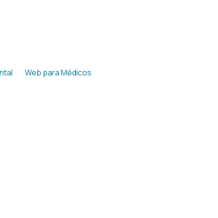
ntal
Web para Médicos
▼