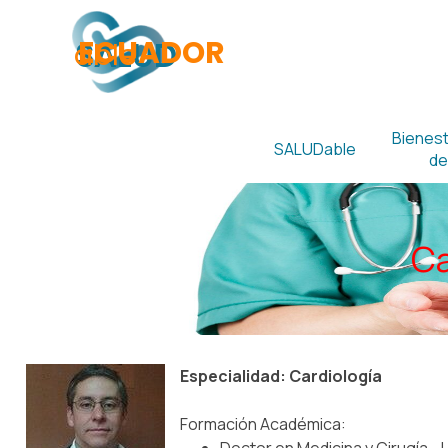
Vaya al Contenido
ECUADOR
SALUD
able
Bienesta
SALUDable
de
Ca
Especialidad: Cardiología
Formación Académica: