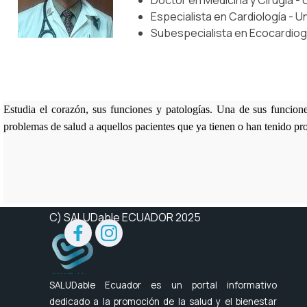
Doctor en Medicina y Cirugía -
Especialista en Cardiología - 
Subespecialista en Ecocardiogra
Estudia el corazón, sus funciones y patologías. Una de sus funcione
problemas de salud a aquellos pacientes que ya tienen o han tenido pr
C) SALUDable ECUADOR 2025
SALUDable Ecuador es un portal informativo
dedicado a la promoción de la salud y el bienestar