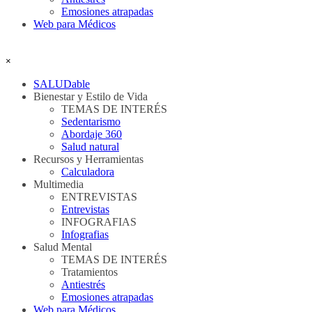
Emosiones atrapadas
Web para Médicos
Saltar menú
×
SALUDable
Bienestar y Estilo de Vida
▼
TEMAS DE INTERÉS
Sedentarismo
Abordaje 360
Salud natural
Recursos y Herramientas
▼
Calculadora
Multimedia
▼
ENTREVISTAS
Entrevistas
INFOGRAFIAS
Infografias
Salud Mental
▼
TEMAS DE INTERÉS
Tratamientos
Antiestrés
Emosiones atrapadas
Web para Médicos