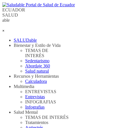
Vaya al Contenido
ECUADOR
SALUD
able
Saltar menú
×
SALUDable
Bienestar y Estilo de Vida
▼
TEMAS DE
INTERÉS
Sedentarismo
Abordaje 360
Salud natural
Recursos y Herramientas
▼
Calculadora
Multimedia
▼
ENTREVISTAS
Entrevistas
INFOGRAFIAS
Infografias
Salud Mental
▼
TEMAS DE INTERÉS
Tratamientos
Antiestrés