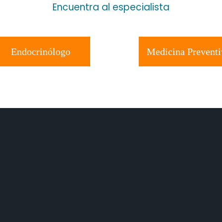
Encuentra al especialista
Endocrinólogo
Medicina Preventi
con el control de peso, estás en el lugar ideal