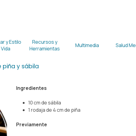
Saltar menú
r y Estilo
Recursos y
Multimedia
Salud Me
▼
▼
▼
 Vida
Herramientas
 piña y sábila
Ingredientes
10 cm de sábila
1 rodaja de 4 cm de piña
Previamente