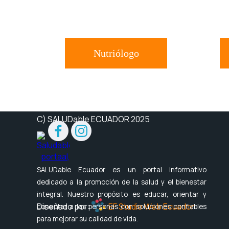
Nutriólogo
Si tienes problemas metabólicos o alimenticios o 
C) SALUDable ECUADOR 2025
SALUDable Ecuador es un portal informativo
dedicado a la promoción de la salud y el bienestar
integral. Nuestro propósito es educar, orientar y
Diseñado por:
EF Studio Web Ecuador
conectar a las personas con soluciones confiables
para mejorar su calidad de vida.