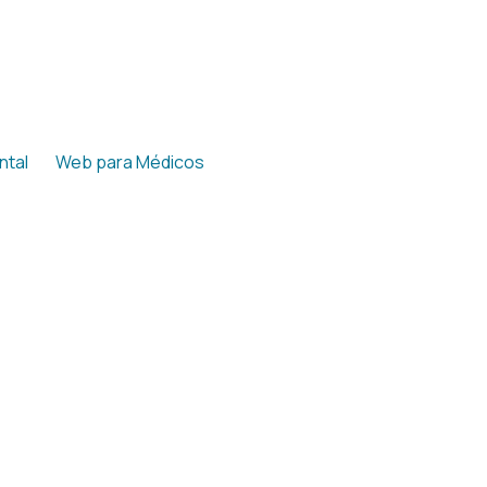
ntal
Web para Médicos
▼