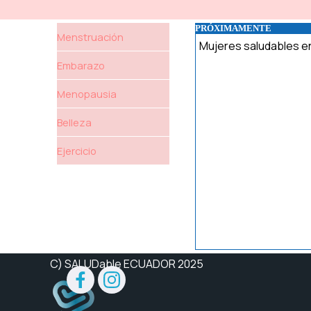
PRÓXIMAMENTE
Menstruación
Mujeres saludables e
Embarazo
Menopausia
Belleza
Ejercicio
Saltar menú
C) SALUDable ECUADOR 2025