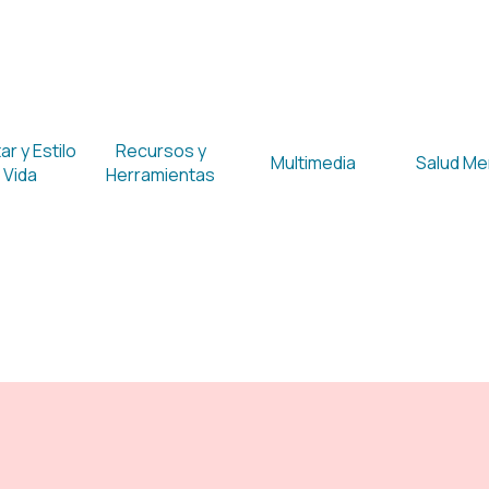
Saltar menú
r y Estilo
Recursos y
Multimedia
Salud Me
▼
▼
▼
 Vida
Herramientas