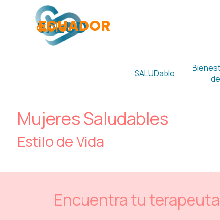
Vaya al Contenido
ECUADOR
SALUD
able
Bienesta
SALUDable
de
Mujeres Saludables
Estilo de Vida
Encuentra tu terapeuta