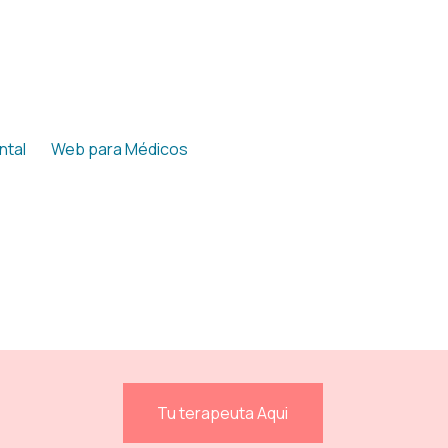
ntal
Web para Médicos
▼
Tu terapeuta Aqui