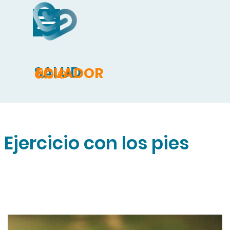
Vaya al Contenido
Saltar menú
SALUD
able
ECUADOR
Ejercicio con los pies