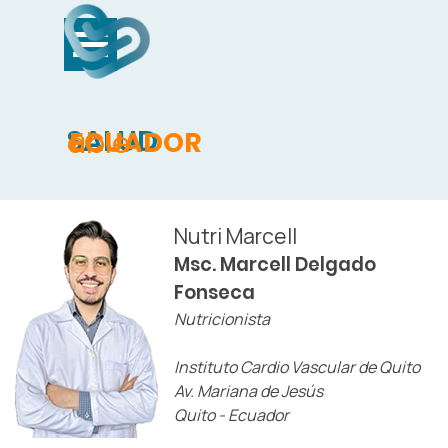
Vaya al Contenido
Saltar menú
SALUD
able
ECUADOR
Nutri Marcell
Msc. Marcell Delgado
Fonseca
Nutricionista
Instituto Cardio Vascular de Quito
Av. Mariana de Jesús
Quito - Ecuador