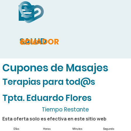
Vaya al Contenido
Saltar menú
SALUD
able
ECUADOR
Cupones de Masajes
Terapias para tod@s
Tpta. Eduardo Flores
Tiempo Restante
Esta oferta solo es efectiva en este sitio web
DÍas
Horas
Minutos
Segundo