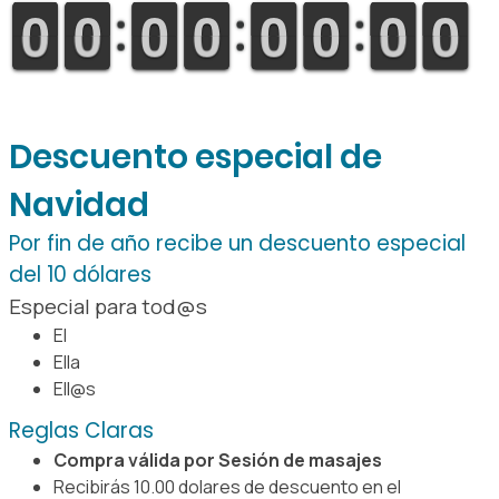
9
9
0
0
9
9
0
0
9
9
0
0
9
9
0
0
9
9
0
0
9
9
0
0
9
9
0
0
9
9
0
0
Descuento especial de
Navidad
Por fin de año recibe un descuento especial
del 10 dólares
Especial para tod@s
El
Ella
Ell@s
Reglas Claras
Compra válida por Sesión de masajes
Recibirás 10.00 dolares de descuento en el